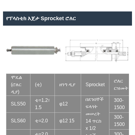
የፕላስቲክ እጀታ Sprocket ሮለር
ሞዴል
ሮለር
(ሮለር
(ቲ)
ዘንግ ዲያ
Sprocket
ርዝመት
ዲያ)
በደንበኞች
ቲ=1.2፣
300-
SLS50
φ12
ፍላጎት
1.5
1500
መሠረት
300-
SLS60
ቲ=2.0
φ12 15
14 ጥርስ
1500
x 1/2
ቲ=2.0
300-