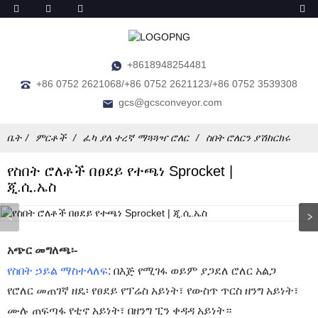
+8618948254481
+86 0752 2621068/+86 0752 2621123/+86 0752 3539308
gcs@gcsconveyor.com
ቤት
ምርቶች
ፈካ ያለ ተረኛ ማጓጓዣ ሮለር
ስበት ሮለርን ያሽከርክሩ
የስበት ሮለቶች በፀደይ የተጫነ Sprocket |
ጂ.ሲ.ኤስ
አጭር መግለጫ፡-
የስበት ኃይል ማስተላለፍ
: በእጅ የሚገፋ ወይም ያጋደለ ሮለር አልጋ
የሮለር መጠገኛ ዘዴ፡ የፀደይ የፕሬስ አይነት፣ የውስጥ ጥርስ ዘንግ አይነት፣
ሙሉ ጠፍጣፋ የቲኖ አይነት፣ በዘንግ ፒን ቀዳዳ አይነት።