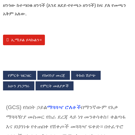
ዘንጎው ከተጣበቁ ዘንጎች (እንደ ጸደይ-የተጫኑ ዘንጎች) ከፍ ያለ የመጫን
አቅም አለው.
ኢሜይል ይላኩልን።
የምርት ዝርዝር
የኩባንያ መረጃ
ትኩስ ሽያጭ
አሁን ያነጋግሩ
የምርት መለያዎች
(GCS) የስበት ኃይል
ማጓጓዣ ሮለቶች
በማንኛውም የእቃ
ማጓጓዥያ መስመር የስራ ደረጃ ላይ ነፃ መንቀሳቀስ፣ ቀልጣፋ
እና ደህንነቱ የተጠበቀ የሸቀጦች መጓጓዣ ፍቀድ። በተፈጥሮ