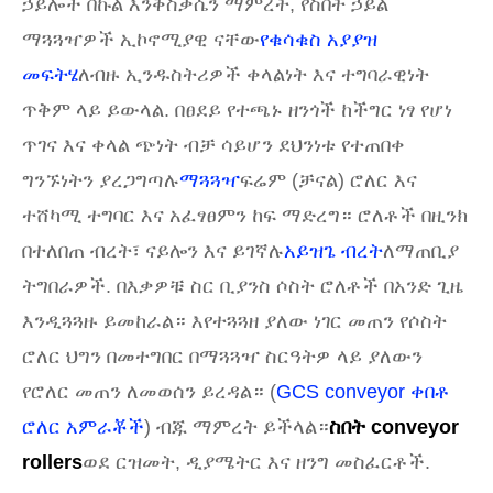
ኃይሎች በኩል እንቅስቃሴን ማምረት, የስበት ኃይል
ማጓጓዣዎች ኢኮኖሚያዊ ናቸው
የቁሳቁስ አያያዝ
መፍትሄ
ለብዙ ኢንዱስትሪዎች ቀላልነት እና ተግባራዊነት
ጥቅም ላይ ይውላል. በፀደይ የተጫኑ ዘንጎች ከችግር ነፃ የሆነ
ጥገና እና ቀላል ጭነት ብቻ ሳይሆን ደህንነቱ የተጠበቀ
ግንኙነትን ያረጋግጣሉ
ማጓጓዣ
ፍሬም (ቻናል) ሮለር እና
ተሸካሚ ተግባር እና አፈፃፀምን ከፍ ማድረግ። ሮለቶች በዚንክ
በተለበጠ ብረት፣ ናይሎን እና ይገኛሉ
አይዝጌ ብረት
ለማጠቢያ
ትግበራዎች. በእቃዎቹ ስር ቢያንስ ሶስት ሮለቶች በአንድ ጊዜ
እንዲጓጓዙ ይመከራል። እየተጓጓዘ ያለው ነገር መጠን የሶስት
ሮለር ህግን በመተግበር በማጓጓዣ ስርዓትዎ ላይ ያለውን
የሮለር መጠን ለመወሰን ይረዳል። (
GCS conveyor ቀበቶ
ሮለር አምራቾች
) ብጁ ማምረት ይችላል።
ስበት conveyor
rollers
ወደ ርዝመት, ዲያሜትር እና ዘንግ መስፈርቶች.