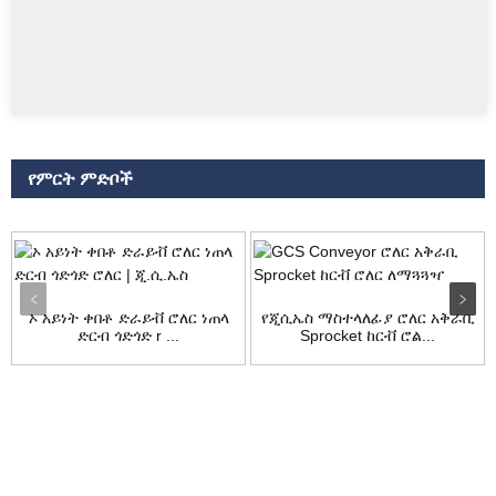
የምርት ምድቦች
ኦ አይነት ቀበቶ ድራይቭ ሮለር ነጠላ
የጂሲኤስ ማስተላለፊያ ሮለር አቅራቢ
ድርብ ጎድጎድ r ...
Sprocket ከርቭ ሮል...
ጥያቄ