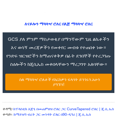
ለናይሎን ማጓጓዣ ሮለር በእጅ ማጓጓዣ ሮለር
GCS ያለ ምንም ማስታወቂያ በማንኛውም ጊዜ ልኬቶችን
እና ወሳኝ መረጃዎችን የመቀየር መብቱ የተጠበቀ ነው።
የንድፍ ዝርዝሮችን ከማጠናቀቅዎ በፊት ደንበኞች የተረጋገጡ
ስዕሎችን ከጂሲኤስ መቀበላቸውን ማረጋገጥ አለባቸው።
ስለ ማጓጓዣ ሮለቶች የእርስዎን ፍላጎት ይንገሩን.አሁን
ያግኙን!
ቀዳሚ፡
ከፕላስቲክ እጅጌ በመጠምዘዝ ሮለር ጋር CurveTapered ሮለር | ጂ.ሲ.ኤስ
ቀጣይ፡-
ከማይዝግ ብረት ጋር መንዳት ሮለር በ90-ዲግሪ | ጂ.ሲ.ኤስ