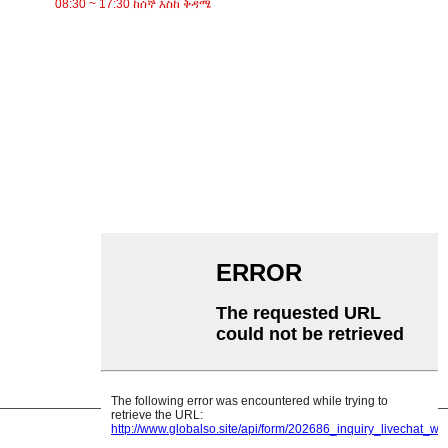
08:30 ~ 17:30 ከሰኞ እስከ ቅዳሜ
ምድቦች
ቀበቶ ማጓጓዣ
ሮለር ማጓጓዣ
አሉሚኒየም ሮለር
ማጓጓዣ ኢድለር
ጋርላንድ ሮለር
ተጽዕኖ ሮለር
ፖሊ polyethylene ሮለር
ማበጠሪያ ሮለር
ጠፍጣፋ ተሸካሚ ሮለር
V መመለስ ሮለር
የማጓጓዣ ሮለር ቅንፍ