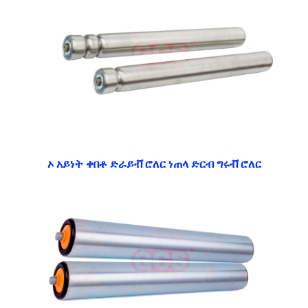
ኦ አይነት ቀበቶ ድራይቭ ሮለር ነጠላ ድርብ ግሩቭ ሮለር