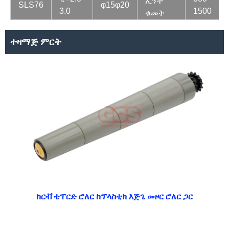
ኢንች
SLS76
φ15φ20
3.0
1500
ቁመት
ተዛማጅ ምርት
ከርቭ ቴፐርድ ሮለር ከፕላስቲክ እጅጌ መዞር ሮለር ጋር