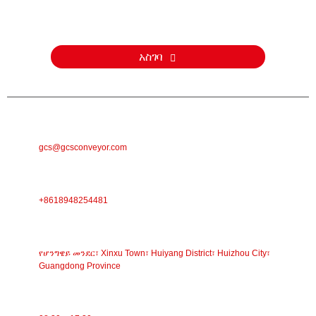
ስለ ምርቶቻችን ወይም የዋጋ ዝርዝር ጥያቄዎች እባክዎን ኢሜልዎን ለእኛ
ይተዉልን እና በ24 ሰዓታት ውስጥ እንገናኛለን።
አስገባ
ኢሜል
gcs@gcsconveyor.com
ስልክ
+8618948254481
አድራሻ
የሆንግዌይ መንደር፣ Xinxu Town፣ Huiyang District፣ Huizhou City፣
Guangdong Province
የስራ ጊዜ