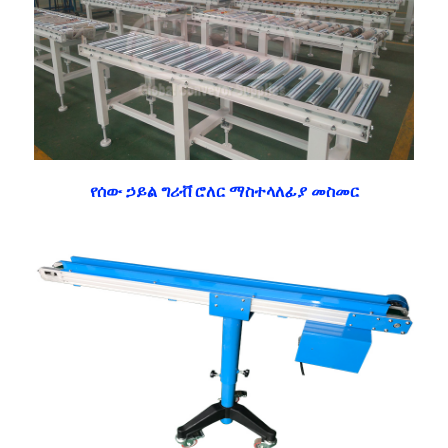
የሰው ኃይል ግሪቭ ሮለር ማስተላለፊያ መስመር