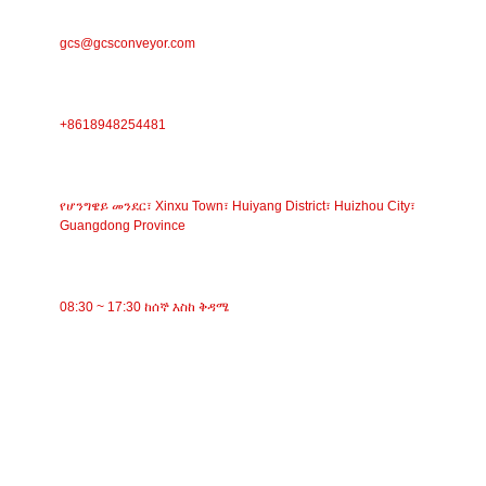
ኢሜል
gcs@gcsconveyor.com
ስልክ
+8618948254481
አድራሻ
የሆንግዌይ መንደር፣ Xinxu Town፣ Huiyang District፣ Huizhou City፣
Guangdong Province
የስራ ጊዜ
08:30 ~ 17:30 ከሰኞ እስከ ቅዳሜ
ምድቦች
ቀበቶ ማጓጓዣ
ሮለር ማጓጓዣ
አሉሚኒየም ሮለር
ማጓጓዣ ኢድለር