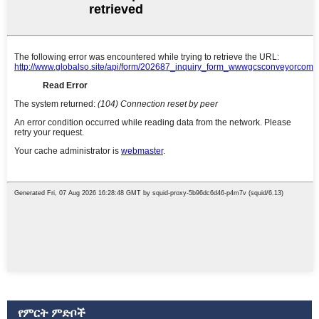
የምርት ምድቦች