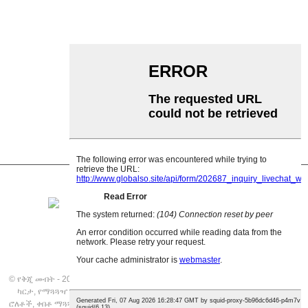
ጋርላንድ ሮለር
ተጽዕኖ ሮለር
ፖሊ polyethylene ሮለር
ማበጠሪያ ሮለር
ጠፍጣፋ ተሸካሚ ሮለር
V መመለስ ሮለር
የማጓጓዣ ሮለር ቅንፍ
© የቅጂ መብት - 2021፡ ሁሉም መብቶች የተጠበቁ ናቸው።
ተለይተው የቀረቡ ምርቶች
,
የጣቢያ
ካርታ
,
የማጓጓዣ ስበት ሮለቶች
,
አይዝጌ ብረት ስበት ሮለር ማጓጓዣ
,
ለሽያጭ የሚሸጥ ስበት
ሮለቶች
,
ቀበቶ ማጓጓዣ
,
የአሉሚኒየም ስበት ሮለር ማጓጓዣ
,
የሚሸጥ የስበት ሮለር ማስተላለፊያ
,