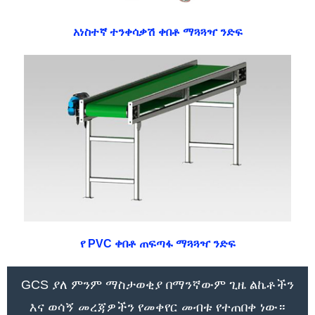
አነስተኛ ተንቀሳቃሽ ቀበቶ ማጓጓዣ ንድፍ
የ PVC ቀበቶ ጠፍጣፋ ማጓጓዣ ንድፍ
GCS ያለ ምንም ማስታወቂያ በማንኛውም ጊዜ ልኬቶችን
እና ወሳኝ መረጃዎችን የመቀየር መብቱ የተጠበቀ ነው።