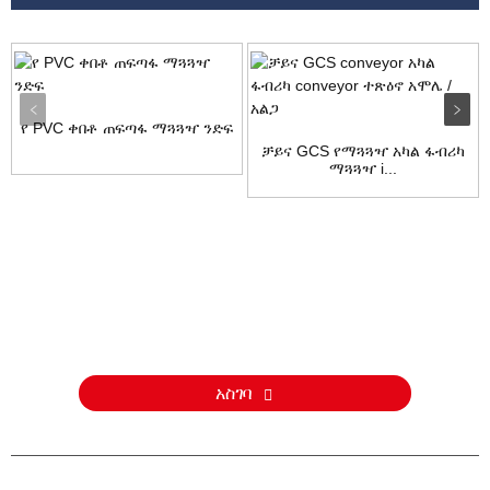
የ PVC ቀበቶ ጠፍጣፋ ማጓጓዣ ንድፍ
ቻይና GCS የማጓጓዣ አካል ፋብሪካ
ማጓጓዣ i...
ጥያቄ
ስለ ምርቶቻችን ወይም የዋጋ ዝርዝር ጥያቄዎች እባክዎን ኢሜልዎን ለእኛ
ይተዉልን እና በ24 ሰዓታት ውስጥ እንገናኛለን።
አስገባ