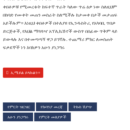
ቀበቶዎቹ የሚመረቱት ከፍተኛ ጥራት ካለው ጥሬ ዕቃ ነው ስለዚህም
በከባድ የሙቀት መጠን መስራት ስለሚችሉ ከታመቀ በታች መታጠፍ
አይችሉም። እነዚህ ቀበቶዎች በተለያዩ የኢንዱስትሪ, የአካባቢ ጥበቃ
ድርጅቶች, የእህል ማጓጓዣ አፕሊኬሽኖች ውስጥ በሰፊው ጥቅም ላይ
ይውላሉ እና በተመጣጣኝ ዋጋ ይገኛሉ. ተጨማሪ ምክር ለመስጠት
ፍቃደኞች ነን እባክዎን አሁን ያነጋግሩ
ኢሜይል ይላኩልን።
የምርት ዝርዝር
የኩባንያ መረጃ
ትኩስ ሽያጭ
አሁን ያነጋግሩ
የምርት መለያዎች