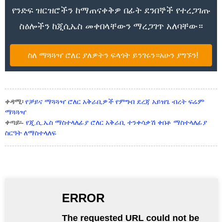
የንድፍ ዝርዝሮችን ከማጠናቀቅዎ በፊት ደንበኞች የተረጋገጡ
ስዕሎችን ከጂሲኤስ መቀበላቸውን ማረጋገጥ አለባቸው።
ስለ ማጓጓዣ ሮለር ያለዎትን ፍላጎት ይንገሩን።አሁን ያግኙን!
ቀዳሚ፡
የቻይና ማጓጓዣ ሮለር አቅራቢዎች የምግብ ደረጃ አይዝጌ ብረት ፍሬም
ማጓጓዣ
ቀጣይ፡-
የጂ.ሲ.ኤስ ማስተላለፊያ ሮለር አቅራቢ ተንቀሳቃሽ ቀበቶ ማስተላለፊያ
ስርዓት ለማስተላለፍ