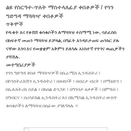
ልዩ የስርዓተ-ጥለት ማስተላለፊያ ቀበቶዎች / የጎን
ግድግዳ ማጓጓዣ ቀበቶዎች
ጥቅሞች
የዱቄት እና የቆሸሸ ቁሳቁሶችን ለማጓጓዝ ተስማሚ ነው, ሳይፈስስ
በከፍተኛ መጠን ማጓጓዝ ይቻላል, በግፊት እንዳይታጠፍ ጠንከር ያሉ
ናቸው እንባ እና የመቋቋም አቅምን ይለካሉ አነስተኛ የጥገና ወጪዎችን
ያሻሽሉ.
መተግበሪያዎች
የጎን ግድግዳ ቀበቶ ማጓጓዣዎች በሴራሚክ ኢንዱስትሪ ፣
በኮንስትራክሽን ኢንዱስትሪ ፣ በወደቦች ፣ በብረታ ብረት ፣ በማዕድን ፣
በኤሌክትሪክ ኃይል ፣ በከሰል ድንጋይ ፣ በግንባታ ዕቃዎች ፣ በምግብ ፣
በግብርና ፣ በሪሳይክል ኢንዱስትሪ እና በኬሚካል ኢንዱስትሪ ውስጥ
ቁሳቁሶችን ለማጓጓዝ በሰፊው ያገለግላሉ ።