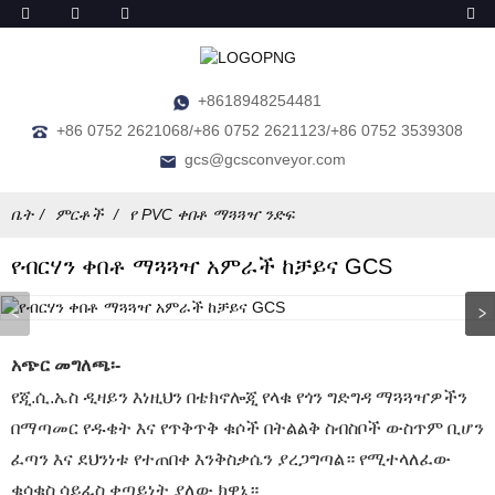
+8618948254481
+86 0752 2621068/+86 0752 2621123/+86 0752 3539308
gcs@gcsconveyor.com
ቤት
ምርቶች
የ PVC ቀበቶ ማጓጓዣ ንድፍ
የብርሃን ቀበቶ ማጓጓዣ አምራች ከቻይና GCS
አጭር መግለጫ፡-
የጂ.ሲ.ኤስ ዲዛይን እነዚህን በቴክኖሎጂ የላቁ የጎን ግድግዳ ማጓጓዣዎችን
በማጣመር የዱቄት እና የጥቅጥቅ ቁሶች በትልልቅ ስብስቦች ውስጥም ቢሆን
ፈጣን እና ደህንነቱ የተጠበቀ እንቅስቃሴን ያረጋግጣል። የሚተላለፈው
ቁሳቁስ ሳይፈስ ቀጣይነት ያለው ክዋኔ።