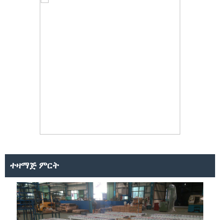
ተዛማጅ ምርት