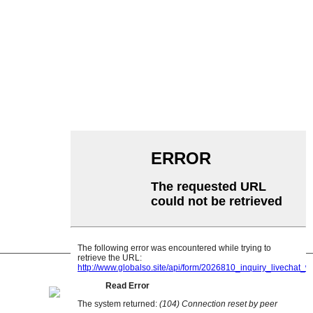
ቀበቶ ማጓጓዣ
ሮለር ማጓጓዣ
አሉሚኒየም ሮለር
ማጓጓዣ ኢድለር
ጋርላንድ ሮለር
ተጽዕኖ ሮለር
ፖሊ polyethylene ሮለር
ማበጠሪያ ሮለር
ጠፍጣፋ ተሸካሚ ሮለር
V መመለስ ሮለር
የማጓጓዣ ሮለር ቅንፍ