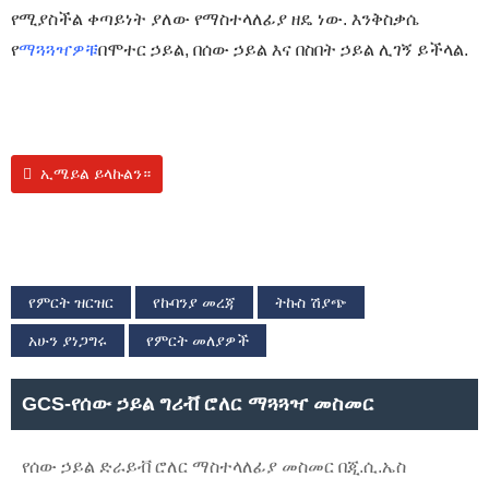
የሚያስችል ቀጣይነት ያለው የማስተላለፊያ ዘዴ ነው. እንቅስቃሴ
የ
ማጓጓዣዎቹ
በሞተር ኃይል, በሰው ኃይል እና በስበት ኃይል ሊገኝ ይችላል.
ኢሜይል ይላኩልን።
የምርት ዝርዝር
የኩባንያ መረጃ
ትኩስ ሽያጭ
አሁን ያነጋግሩ
የምርት መለያዎች
GCS-የሰው ኃይል ግሪቭ ሮለር ማጓጓዣ መስመር
የሰው ኃይል ድራይቭ ሮለር ማስተላለፊያ መስመር በጂ.ሲ.ኤስ