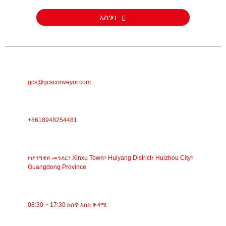
አስገባ
ኢሜል
gcs@gcsconveyor.com
ስልክ
+8618948254481
አድራሻ
የሆንግዌይ መንደር፣ Xinxu Town፣ Huiyang District፣ Huizhou City፣
Guangdong Province
የስራ ጊዜ
08:30 ~ 17:30 ከሰኞ እስከ ቅዳሜ
ምድቦች