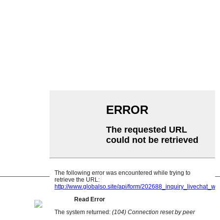
ቀበቶ ማጓጓዣ
ሮለር ማጓጓዣ
አሉሚኒየም ሮለር
ማጓጓዣ ኢድለር
ጋርላንድ ሮለር
ተጽዕኖ ሮለር
ፖሊ polyethylene ሮለር
ማበጠሪያ ሮለር
ጠፍጣፋ ተሸካሚ ሮለር
V መመለስ ሮለር
የማጓጓዣ ሮለር ቅንፍ