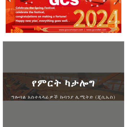
የምርት ካታሎግ
ግሎባል አስተላላፊዎች ኩባንያ ሊሚትድ (ጂሲኤስ)