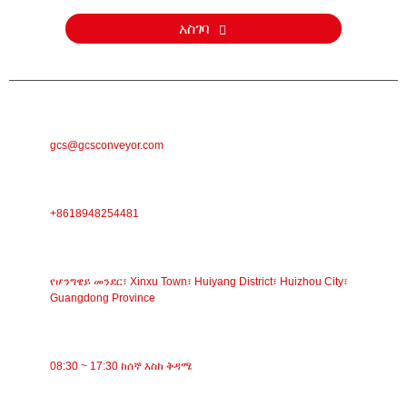
አስገባ
ኢሜል
gcs@gcsconveyor.com
ስልክ
+8618948254481
አድራሻ
የሆንግዌይ መንደር፣ Xinxu Town፣ Huiyang District፣ Huizhou City፣
Guangdong Province
የስራ ጊዜ
08:30 ~ 17:30 ከሰኞ እስከ ቅዳሜ
ምድቦች