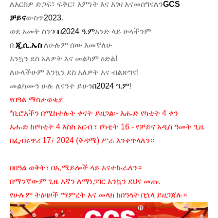
ለእርስዎ ድጋፍ፣ ፍቅር፣ እምነት እና እገዛ እናመሰግናለን
GCS
ቻይና
ውስጥ
2023
.
ወደ አመት ስንገባ
በ2024 ዓ.ም
አንድ ላይ ሁላችንም
በ
ጂ.ሲ.ኤስ
ለሁሉም ሰው እመኛለሁ
እንኳን ደስ አለዎት እና መልካም ዕድል!
ለሁላችሁም እንኳን ደስ አለዎት እና ብልጽግና!
መልካሙን ሁሉ ለናንተ ይሁን
በ2024 ዓ.ም
!
የበዓል ማስታወቂያ
*ቢሮአችን በሚከተሉት ቀናት ይዘጋል፡- እሑድ የካቲት 4 ቀን
እሑድ ከየካቲት 4 እስከ አርብ ፣ የካቲት 16 - የቻይና አዲስ ዓመት ጊዜ
በፌብሩዋሪ 17፣ 2024 (ቅዳሜ) ሥራ እንቀጥላለን።
በበዓል ወቅት፣ በኢሜይሎች ላይ እናተኩራለን።
በማንኛውም ጊዜ እኛን ለማነጋገር እንኳን ደህና መጡ.
የሁሉም ትዕዛዞች ማምረት እና መላክ ከበዓላት በኋላ ይዘጋጃሉ።