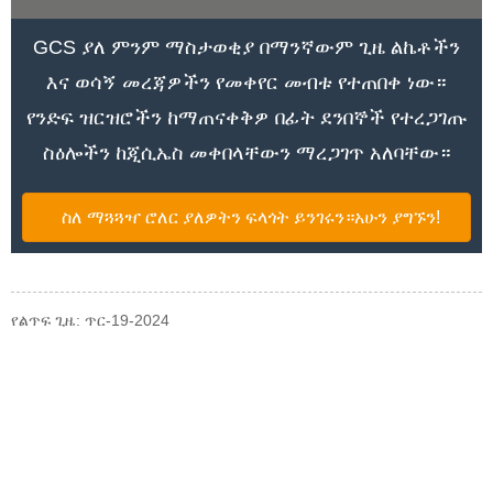
GCS ያለ ምንም ማስታወቂያ በማንኛውም ጊዜ ልኬቶችን
እና ወሳኝ መረጃዎችን የመቀየር መብቱ የተጠበቀ ነው።
የንድፍ ዝርዝሮችን ከማጠናቀቅዎ በፊት ደንበኞች የተረጋገጡ
ስዕሎችን ከጂሲኤስ መቀበላቸውን ማረጋገጥ አለባቸው።
ስለ ማጓጓዣ ሮለር ያለዎትን ፍላጎት ይንገሩን።አሁን ያግኙን!
የልጥፍ ጊዜ: ጥር-19-2024
ጥያቄ
ስለ ምርቶቻችን ወይም የዋጋ ዝርዝር ጥያቄዎች እባክዎን ኢሜልዎን ለእኛ
ይተዉልን እና በ24 ሰዓታት ውስጥ እንገናኛለን።