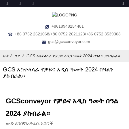
+8618948254481
+86 0752 2621068/+86 0752 2621123/+86 0752 3539308
gcs@gcsconveyor.com
ቤት
ዜና
GCS አስተላላፊ የቻይና አዲስ ዓመት 2024 በዓልን ያከብራል።
GCS አስተላላፊ የቻይና አዲስ ዓመት 2024 በዓልን
ያከብራል።
GCSconveyor የቻይና አዲስ ዓመት በዓል
2024 ያከብራል።
ውድ ደንበኛ/አቅራቢ አጋሮች