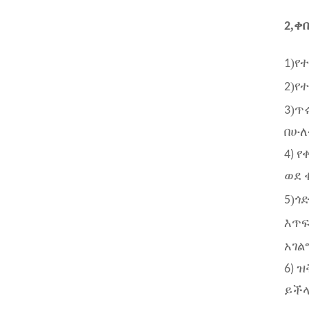
,
2
ቀበ
)
1
የተ
)
2
የ
)
3
ጥ
በሁለ
4) 
ወደ 
)
5
ጎድ
እጥፍ
አገል
6) 
ይችላ