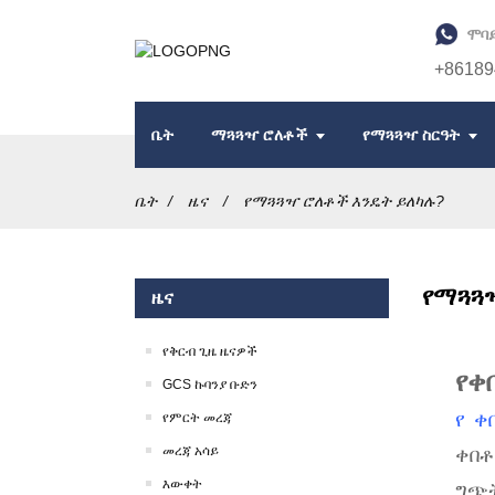
ሞባይ
+86189
ቤት
ማጓጓዣ ሮለቶች
የማጓጓዣ ስርዓት
ቤት
ዜና
የማጓጓዣ ሮለቶች እንዴት ይለካሉ?
የማጓጓ
ዜና
የቅርብ ጊዜ ዜናዎች
የቀ
GCS ኩባንያ ቡድን
የምርት መረጃ
የ ቀበ
መረጃ አሳይ
ቀበቶ
እውቀት
ግጭት