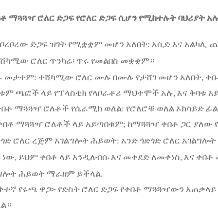
ቶ ማጓጓዣ ሮለር ድጋፍ የሮለር ድጋፍ ሲሆን የሚከተሉት ባህሪያት አሉ
ቦረቦረው ድጋፍ ዝገት የሚቋቋም መሆን አለበት: አሲድ እና አልካሊ 
ተሸካሚው ሮለር ጥንካሬ፡ ጥሩ የመልበስ መቋቋም።
ሩ መታተም: ተሸካሚው ሮለር ሙሉ በሙሉ የታሸገ መሆን አለበት, ቀ
ቱም ጫፎች ላይ የፕላስቲክ የላቦራቶሪ ማህተሞች አሉ, እና ቅባቱ አ
የቀበቶ ማጓጓዣ ሮለቶች የሴራሚክ ወለል: የሮለሮቹ ወለል ኦክሳይድ ፊ
ቀበቶ ማጓጓዣ ሮለቶች ላይ አይጣበቁም; ከማጓጓዣ ቀበቶ ጋር ያለው 
ጎድ ሮለር ረጅም አገልግሎት ሕይወት: አንድ ጎድጎድ ሮለር አገልግሎት 
 ነው, ይህም ቀበቶ ላይ እንዲለብሱ እና መቀደድ ለመቀነስ, እና ቀበ
ግሎት ሕይወት ማራዘም ይችላል.
ዝቅተኛ የሩጫ ዋጋ፡- የድስት ሮለር ድጋፍ የቀበቶ ማጓጓዣውን አጠቃላይ
ል።