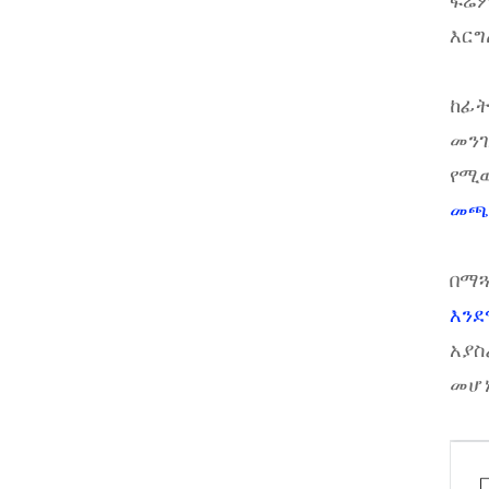
ፍሬም
እርግ
ከፊት
መንገ
የሚወ
መጫ
በማጓ
እንደ
አያስ
መሆኑ