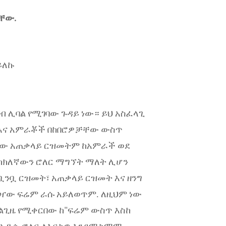
ናቸው.
ይለኩ
 ሊባል የሚገባው ጉዳይ ነው። ይህ አስፈላጊ
, እና አምራቾች በከበሮዎቻቸው ውስጥ
ሮው አጠቃላይ ርዝመትም ከአምራች ወደ
ትክክለኛውን ሮለር ማግኘት ማለት ሊሆን
ቧንቧ ርዝመት፣ አጠቃላይ ርዝመት እና ዘንግ
ጓዣው ፍሬም ራሱ አይለወጥም. ለዚህም ነው
ልጊዜ የሚቀርበው ከ"ፍሬም ውስጥ እስከ