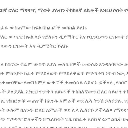
በኛ ሮለር ማጓጓዣ, ማወቅ ያለብን ትክክለኛ ልኬቶች እነዚህ ሶስት 
ከክፈፉ ውስጠኛው ክፍል በክፈፎች መካከል ይለኩ
በሮለር ውጫዊ ክፍል ላይ የሮለሩን ዲያሜትር እና የቧንቧውን ርዝመት 
የሾላውን ርዝመት እና ዲያሜትር ይለኩ
ለ ከበሮው ፍሬም ውስጥ እያለ መለኪያዎች መወሰድ እንዳለባቸው ልብ
በት ምክንያት ክፈፉ የማይለወጥ የማይለዋወጥ የማጣቀሻ ነጥብ ነው
ቀሙባቸው የመሸከምያ ውቅሮች ተመሳሳይ ላይሆኑ ይችላሉ, የከበ
ች ይለያያል. እነዚህ ጥቃቅን ልዩነቶች ትክክለኛውን ሮለር ሳይሆን 
ል. የከበሮዎቹ መጠኖች ከአንዱ አምራች ወደ ሌላ ትንሽ ይለያያሉ. የ
ት ሁሉም ከአንዱ ሮለር አምራች ወደ ሌላ ሊለያይ ይችላል። የማጓ
ጭ ማጓጓዣ ሮለቶችን በሚለኩበት ጊዜ ከክፈፉ እስከ ፍሬም ልኬት ሁ