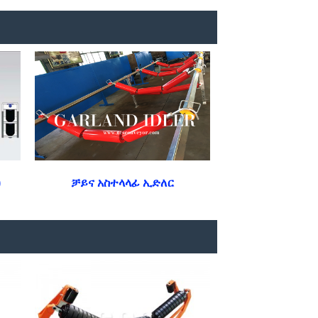
)
ቻይና አስተላላፊ ኢድለር