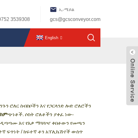
ኢ-ሜይል
0752 3539308
gcs@gcsconveyor.com
English
ጉንጉን ሮለር ስብስቦችን እና የጋርላንድ ሎድ ሮለሮችን
ሸከም
ጭነቶች. ሶስት ሮለቶችን ያቀፈ ነው-
እንዲጣጣሙ እና የእቃ ማጓጓዣ ቀበቶውን የመጫን
ተኛ ፍጥነት / ከፍተኛ ቶን አፕሊኬሽኖች ውስጥ