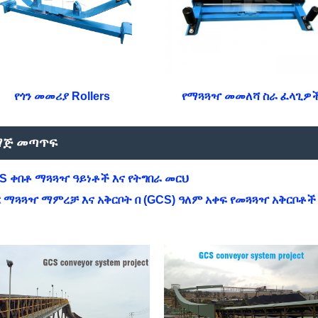
የጎን መመሪያ Rollers
የማጓጓዣ መመለሻ ስራ ፈላጊዎ
ማጅ መጣጥፍ
CS ቀበቶ ማጓጓዣ ዓይነቶች እና የትግበራ መርህ
ር ማጓጓዣ ማምረቻ እና አቅርቦት በ (GCS) ዓለም አቀፍ የመጓጓዣ አቅርቦቶች