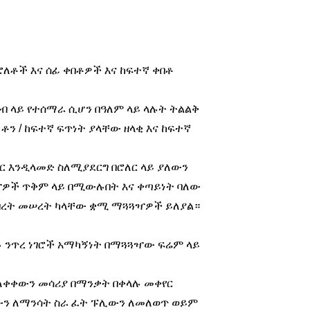
ቶች እና ሰፊ ቀበቶዎች እና ከፍተኛ ቀበቶ
 ላይ የተሰማራ ሲሆን በዓለም ላይ ላሉት ትልልቅ
ቶን / ከፍተኛ ፍጥነት ያላቸው ዘላቂ እና ከፍተኛ
 እንዲላመድ ስለሚያደርግ በሮለር ላይ ያለውን
ጓዣዎች ጥቅም ላይ በሚውሉበት እና ቀጣይነት ባለው
 የብረት መሠረት ካላቸው ቋሚ ማጓጓዣዎች ይለያል።
ሉ ንጥረ ነገሮች አማካኝነት በማጓጓዣው ፍሬም ላይ
ቀቀውን መሳሪያ በማንቃት በቀላሉ መቀየር
ቶውን ለማንሳት ስራ ፈት ፑሊውን ለመለወጥ ወይም