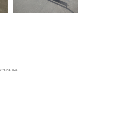
 የካፒታል ወጪ