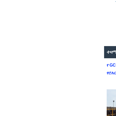
ተዛ
የ G
የሮለ