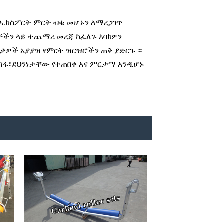
 የኤክስፖርት ምርት ብቁ መሆኑን ለማረጋገጥ
ቻችን ላይ ተጨማሪ መረጃ ከፈለጉ እባክዎን
ር ዕቃዎች አያያዝ የምርት ዝርዝሮችን ጠቅ ያድርጉ ።
ፋ፣ደህንነታቸው የተጠበቀ እና ምርታማ እንዲሆኑ