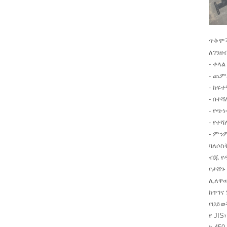
ጥቅሞ
ለገንዘ
- ቀላል
- ጨም
- ከፍ
- በተ
- የጭ
- የተ
- ምን
ባለሶስ
ብጁ የ
የታሸጉ
ሊለዋወ
ከጥገና
የህይወት
የ JI