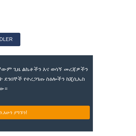
IDLER
ውም ጊዜ ልኬቶችን እና ወሳኝ መረጃዎችን
ት ደንበኞች የተረጋገጡ ስዕሎችን ከጂሲኤስ
ቸው።
.አሁን ያግኙን!