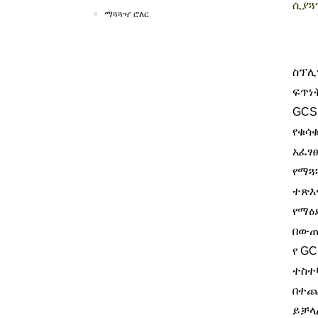
ሲያጓ
ማጓጓዣ ሮለር
ስፕሊ
ፍጥነ
GCS
የቁሳቁ
አፈፃ
የማጓ
ተጽእ
የማዕ
በውጤ
የ G
ተስተ
በተጨ
ይቻላ