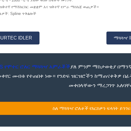
0 ሚሜ - 2800 ሚሜ ያለው ቀበቶ ስፋቶች መገኘት.
ዝቅተኛ የማሽከርከር መቋቋም እና ዝቅተኛ የሥራ ማስኬጃ ወጪዎች።
ዎች: Spline ጥቅልሎች
URTEC IDLER
ማጓጓዣ 
S የሞተር ሮለር ማጓጓዣ አምራቾች
ያለ ምንም ማስታወቂያ በማንኛ
መቀየር መብቱ የተጠበቀ ነው። የንድፍ ዝርዝሮችን ከማጠናቀቅዎ በፊ
መቀበላቸውን ማረጋገጥ አለባ
ስለ ማጓጓዣ ሮለቶች የእርስዎን ፍላጎት ይንገሩን