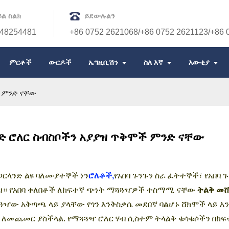
ል ስልክ
ይደውሉልን
48254481
+86 0752 2621068/+86 0752 2621123/+86 
ምርቶች
ውርዶች
ኤግዚቢሽን
ስለ እኛ
እውቂያ
ች ምንድ ናቸው
ንድ ሮለር ስብስቦችን አያያዝ ጥቅሞች ምንድ ናቸው
የጋርላንድ ልዩ ባለሙያተኞች ነን
ሮለቶች,
የአበባ ጉንጉን ስራ ፈትተኞች፣ የአበባ 
ዝ። የአበባ ቀለበቶች ለከፍተኛ ጭነት ማጓጓዣዎች ተስማሚ ናቸው
ትልቅ መ
ጓዣው አቅጣጫ ላይ ያላቸው የጎን እንቅስቃሴ መደበኛ ባልሆኑ ሸክሞች ላይ 
 ለመጨመር ያስችላል. የማጓጓዣ ሮለር ሃብ ሲስተም ትላልቅ ቁሳቁሶችን በከፍ