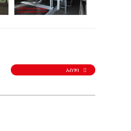
አስገባ
ዣ
ዣ