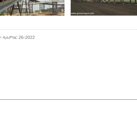
፡ ዲሴምበር 26-2022
 ኢሜልዎን ለእኛ ይተዉልን እና በ24 ሰዓታት ውስጥ
ምድቦች
ቀበቶ ማጓጓ
ሮለር ማጓጓ