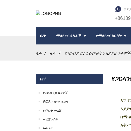
ሞባይ
+86189
ቤት
ማጓጓዣ ሮለቶች
የማጓጓዣ ስርዓት
ቤት
ዜና
የጋርላንድ ሮለር ስብስቦችን አያያዝ ጥቅሞ
የጋርላ
ዜና
የቅርብ ጊዜ ዜናዎች
እኛ 
GCS ኩባንያ ቡድን
አያያ
የምርት መረጃ
በማጓ
መረጃ አሳይ
አቅም
እውቀት