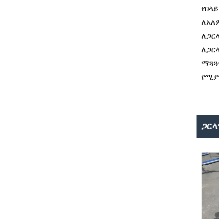
የበላ
ለአለ
ለጋር
ለጋርላ
ማጓጓ
የሚያግ
ጋርላ