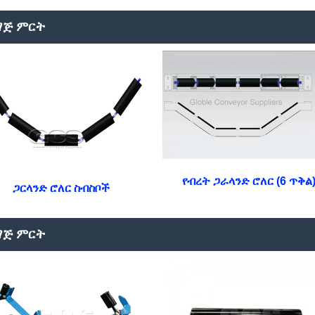
ማጅ ምርት
የብረት ጋራላንድ ሮለር (6 ጥቅል
ጋርላንድ ሮለር ስብስቦች
ማጅ ምርት