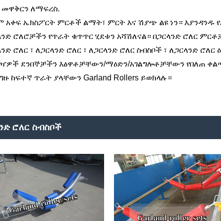
ይ መዋቅርን ለማፍረስ.
ም አቀፍ ኤክስፖርት ምርቶች ልማት፣ ምርት እና ሽያጭ ልዩ ነን። እያንዳንዱ
ላንድ ሮለሮቻችን የጥራት ቁጥጥር ሂደቱን አሻሽለናል። በጋርላንድ ሮለር ምርቶ
ንድ ሮለር ፣ ለጋርላንድ ሮለር ፣ ለጋርላንድ ሮለር ስብስቦች ፣ ለጋርላንድ ሮለ
ዣዎች ደንበኞቻችን እፅዋቶቻቸውን/ማዕድን/አገልግሎቶቻቸውን የበለጠ ቀልጣ
ዙ ከፍተኛ ጥራት ያላቸውን Garland Rollers ይወክላሉ።
ንድ ሮለር ስብስቦች