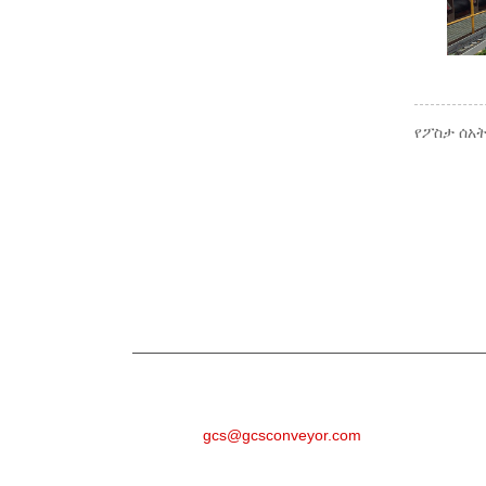
የፖስታ ሰአት
ጥያቄ
ስለ ምርቶቻችን ወይም የዋጋ ዝርዝር ጥያቄዎች እባክዎን
እንገናኛለን።
ኢሜል
gcs@gcsconveyor.com