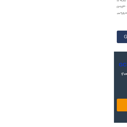
ከ 45
በጣም 
መግለጫ
G
GC
የ