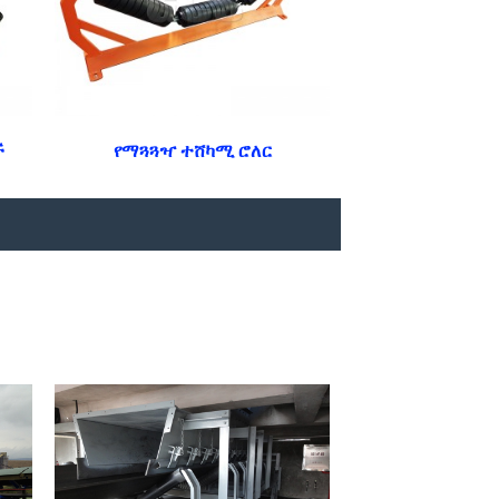
ች
የማጓጓዣ ተሸካሚ ሮለር