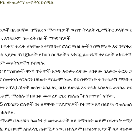
ጉዝ ውጤታማ መፍትሄ ይሰጣል.
ንዶች በአብዛኛው በማዕድን ማውጫዎች ውስጥ ትላልቅ ዲያሜትር ያላቸው ሮለ
ት, እንዲሁም ከመሬት በታች ማጓጓዣዎች.
 ከፍተኛ ጥራት ያላቸውን የማጓጓዣ ሮለር ማዕከሎችን በማምረት እና በማቅረብ
ስ አያያዝ ፕሮጄክቶች የ hub ስርዓቶችን አቅርቧል። የእኛ ቀለበቶች ለከፍተኛ 
ፀም መፍትሄዎችን ይሰጣሉ.
ጓዣ ማዕከሎች ዋነኛ ጥቅሞች አንዱ አወቃቀራቸው ቀበቶው ከእቃው ቅርጽ ጋር
ኖ በመቀነስ የሮለርን ህይወት ማራዘም ነው. ይህ በዋነኛነት ተንቀሳቃሽ ማጓ
ድን አፕሊኬሽኖች ውስጥ አስፈላጊ ባህሪ ይሆናል እና የዱካ አሰላለፍ ጠንካራ
ቱም, ማዕከሎቹ በቀበቶ መመሪያ ረገድ የበለጠ "ተለዋዋጭ" ናቸው.
CS ስፔላይን ሮለቶች በተለዋዋጭ ማያያዣዎች የተገናኙ እና በልዩ የተንጠለጠ
ካክለዋል.
ማሪም ሮለቶቹን ከመትከያ መንጠቆዎች ላይ በማንሳት ወይም በፍጥነት የሚለ
ል. ይህ በጣም አስፈላጊ ጠቀሜታ ነው, በተለይም በተፅዕኖ ቦታዎች ላይ ቀበ