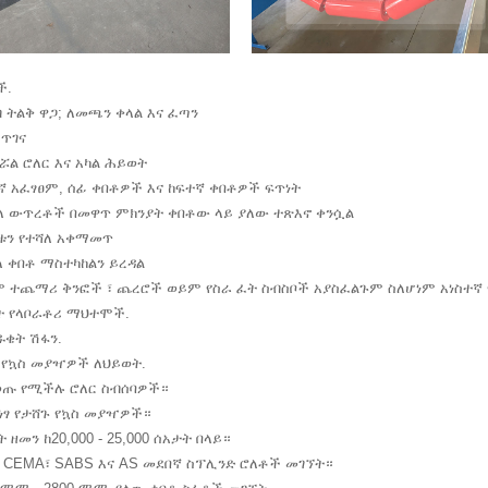
ች.
ብ ትልቅ ዋጋ; ለመጫን ቀላል እና ፈጣን
 ጥገና
ሯል ሮለር እና አካል ሕይወት
ተኛ አፈፃፀም, ሰፊ ቀበቶዎች እና ከፍተኛ ቀበቶዎች ፍጥነት
ሻለ ውጥረቶች በመዋጥ ምክንያት ቀበቶው ላይ ያለው ተጽእኖ ቀንሷል
ነቱን የተሻለ አቀማመጥ
ሻለ ቀበቶ ማስተካከልን ይረዳል
ም ተጨማሪ ቅንፎች ፣ ጨረሮች ወይም የስራ ፈት ስብስቦች አያስፈልጉም ስለሆነም አነስተኛ
ት የላቦራቶሪ ማህተሞች.
ዱቄት ሽፋን.
 የኳስ መያዣዎች ለህይወት.
ጡ የሚችሉ ሮለር ስብሰባዎች።
 ነፃ የታሸጉ የኳስ መያዣዎች።
 ዘመን ከ20,000 - 25,000 ሰአታት በላይ።
S፣ CEMA፣ SABS እና AS መደበኛ ስፕሊንድ ሮለቶች መገኘት።