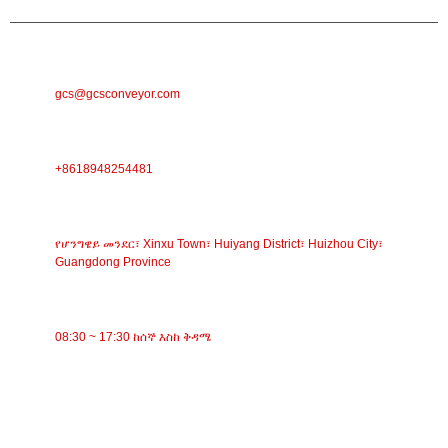
ኢሜል
gcs@gcsconveyor.com
ስልክ
+8618948254481
አድራሻ
የሆንግዌይ መንደር፣ Xinxu Town፣ Huiyang District፣ Huizhou City፣
Guangdong Province
የስራ ጊዜ
08:30 ~ 17:30 ከሰኞ እስከ ቅዳሜ
ምድቦች
ቀበቶ ማጓጓዣ
ሮለር ማጓጓዣ