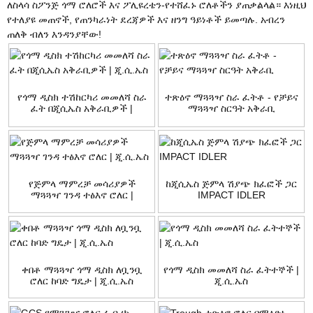
ለስላሳ ስፖንጅ ጎማ ሮለሮች እና ፖሊዩረቴን-የተሸፈኑ ሮለቶችን ያጠቃልላል። እነዚህ
የተለያዩ መጠኖች, የጠንካራነት ደረጃዎች እና ዘንግ ዓይነቶች ይመጣሉ. አብረን
ጠለቅ ብለን እንዳንያቸው!
የጎማ ዲስክ ተሽከርካሪ መመለሻ ስራ
ተጽዕኖ ማጓጓዣ ስራ ፈትቶ - የቻይና
ፈት በጂሲኤስ አቅራቢዎች |
ማጓጓዣ ስርዓት አቅራቢ
ጂ.ሲ.ኤስ
የጅምላ ማምረቻ መሳሪያዎች
ከጂሲኤስ ጅምላ ሽያጭ ክፈፎች ጋር
ማጓጓዣ ገንዳ ተፅእኖ ሮለር |
IMPACT IDLER
ጂ.ሲ.ኤስ
ቀበቶ ማጓጓዣ ጎማ ዲስክ ለቧንቧ
የጎማ ዲስክ መመለሻ ስራ ፈትተኞች |
ሮለር ከባድ ግዴታ | ጂ.ሲ.ኤስ
ጂ.ሲ.ኤስ