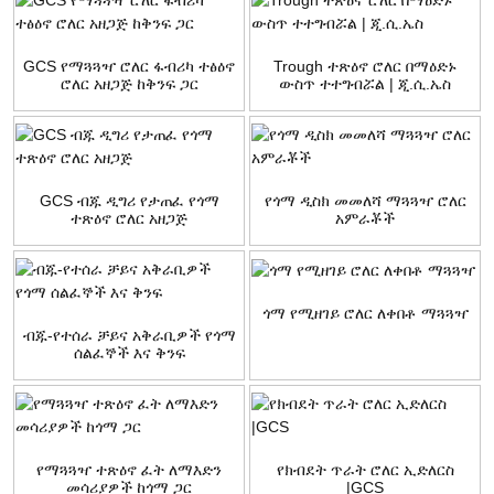
GCS የማጓጓዣ ሮለር ፋብሪካ ተፅዕኖ
Trough ተጽዕኖ ሮለር በማዕድኑ
ሮለር አዘጋጅ ከቅንፍ ጋር
ውስጥ ተተግብሯል | ጂ.ሲ.ኤስ
GCS ብጁ ዲግሪ የታጠፈ የጎማ
የጎማ ዲስክ መመለሻ ማጓጓዣ ሮለር
ተጽዕኖ ሮለር አዘጋጅ
አምራቾች
ጎማ የሚዘገይ ሮለር ለቀበቶ ማጓጓዣ
ብጁ-የተሰራ ቻይና አቅራቢዎች የጎማ
ሰልፈኞች እና ቅንፍ
የማጓጓዣ ተጽዕኖ ፈት ለማእድን
የክብደት ጥራት ሮለር ኢድለርስ
መሳሪያዎች ከጎማ ጋር
|GCS