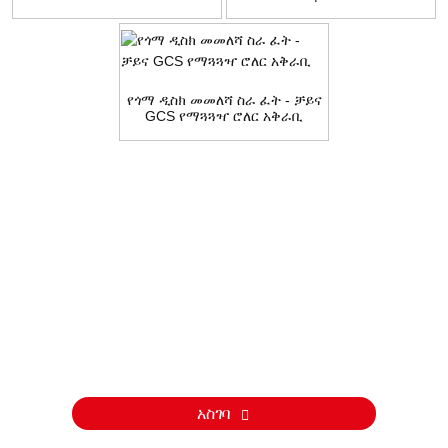
የጎማ ዲስክ መመለሻ ስራ ፈት - ቻይና
GCS የማጓጓዣ ሮለር አቅራቢ
ጥያቄ
ስለ ምርቶቻችን ወይም የዋጋ ዝርዝር ጥያቄዎች እባክዎን ኢሜልዎን ለእኛ
ይተዉልን እና በ24 ሰዓታት ውስጥ እንገናኛለን።
አስገባ