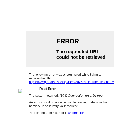
አሉሚኒየም ሮለር
ማጓጓዣ ኢድለር
ጋርላንድ ሮለር
ተጽዕኖ ሮለር
ፖሊ polyethylene ሮለር
ማበጠሪያ ሮለር
ጠፍጣፋ ተሸካሚ ሮለር
V መመለስ ሮለር
የማጓጓዣ ሮለር ቅንፍ