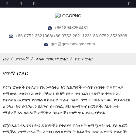
+8618948254481
+86 0752 2621068/+86 0752 2621123/+86 0752 3539308
gcs@gcsconveyor.com
ቤት
ምርቶች
ቀበቶ ማጓጓዣ ሮለር
የጎማ ሮለር
የጎማ ሮለር
የጎማ ሮለቶች በተለያዩ የኢንዱስትሪ አፕሊኬሽኖች ውስጥ በብዛት ጥቅም ላይ
የሚውሉ ሁለገብ አካላት ናቸው፣ ይህም የላቀ ጥንካሬን፣ የድምጽ ቅነሳን እና
የተሻሻለ መያዣን ይሰጣሉ። ከፍተኛ ጥራት ካለው ጎማ የተሠሩ ናቸው. ይህ ላስቲክ
ጠንካራ እና ድንጋጤን በደንብ ይቀበላል. ይህ ለመጓጓዣ ስርዓቶች, ለህትመት
ማሽኖች እና ለሌሎች የማሽነሪ ዓይነቶች በጣም ጥሩ ያደርጋቸዋል.
በጂሲኤስ፣ የኢንዱስትሪ ደንበኞችን የተለያዩ ፍላጎቶች ለማሟላት ሰፋ ያለ ሊበጁ
የሚችሉ የጎማ ሮለቶችን እናቀርባለን። የምርት ክልላችን ጠንካራ የጎማ ሮለቶች፣