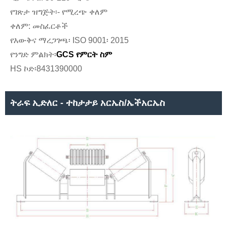
የገጽታ ዝግጅት፡- የሚረጭ ቀለም
ቀለም: መስፈርቶች
የእውቅና ማረጋገጫ፡ ISO 9001፡ 2015
የንግድ ምልክት፡
GCS የምርት ስም
HS ኮድ፡8431390000
ትራፍ ኢድለር - ተከታታይ አርኤስ/ኤችአርኤስ