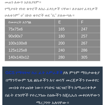
መጠን ለውጥ አይለያዩም።
የሚታዩት የኮድ ቁጥሮች ለስራ ፈላጊዎች ናቸው፣ ለተፅዕኖ ፈላጊዎች
ሁለቱንም" ሀ" በኮድ ቁጥሮች ወደ "ቢ" ይለውጣሉ።
የመሠረት አንግል
E
F
75x75x6
165
247
90x90x7
180
257
100x100x8
200
267
125x125x8
240
286
140x140x12
280
305
GCS የማጓጓዣ ስራ ፈት አምራቾች
ያለ ምንም ማስታወቂያ
በማንኛውም ጊዜ ልኬቶችን እና ወሳኝ መረጃዎችን የመቀየር
መብቱ የተጠበቀ ነው። የንድፍ ዝርዝሮችን ከማጠናቀቅዎ
በፊት ደንበኞች የተረጋገጡ ስዕሎችን ከጂሲኤስ መቀበላቸውን
ማረጋገጥ አለባቸው።