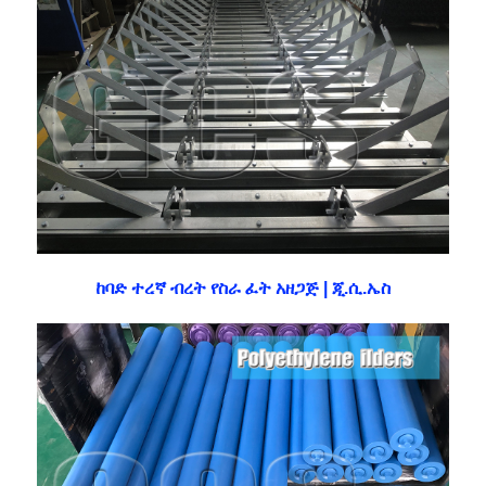
ከባድ ተረኛ ብረት የስራ ፈት አዘጋጅ | ጂ.ሲ.ኤስ