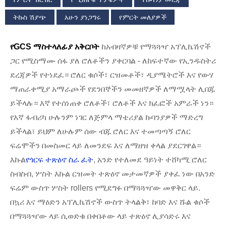
ትኩስ ሽያጭ
አሁን ያነጋግሩ
የምርት መለያዎች
የGCS ማስተላለፊያ አቅርቦት
ከአብዛኛዎቹ የማጓጓዣ አፕሊኬሽኖች
ጋር የሚስማሙ ሰፋ ያለ ሮለቶችን ያቀርባል - ለከፍተኛው የኢንዱስትሪ
ደረጃዎች የተነደፈ። ሮለር ቁሶች፣ ርዝመቶች፣ ዲያሜትሮች እና የውሃ
ማጠራቀሚያ አማራጮች የደንበኞችን መመዘኛዎች ለማሟላት ሊበጁ
ይችላሉ። እኛ የተሰነጠቀ ሮለቶች፣ ሮለቶች እና ክፈፎች አምራች ነን።
የእኛ ፋብሪካ ሁሉንም ነገር ለጅምላ ማቴሪያል ኩባንያዎች ማድረግ
ይችላል፣ ይህም ለሁሉም ሰው ብጁ ሮለር እና ተመጣጣኝ ሮለር
ፍሬሞችን በመስመር ላይ ለመንደፍ እና ለማዘዝ ቀላል ያደርገዋል።
እኩል
የጎርፍ ተጽዕኖ ስራ ፈት
, አንድ የተለመደ ዓይነት ተሸካሚ ሮለር
ስብስብ, ሦስት እኩል ርዝመት ተጽዕኖ መታመኛዎች ያቀፈ ነው በአንድ
ፍሬም ውስጥ ሦስት rollers የሚደግፉ በማጓጓዣው መዋቅር ላይ.
በኳሪ እና ማዕድን አፕሊኬሽኖች ውስጥ ትላልቅ፣ ከባድ እና ሹል ቁሶች
በማጓጓዣው ላይ ሲወድቁ በቀበቶው ላይ ተጽዕኖ ሊያሳድሩ እና