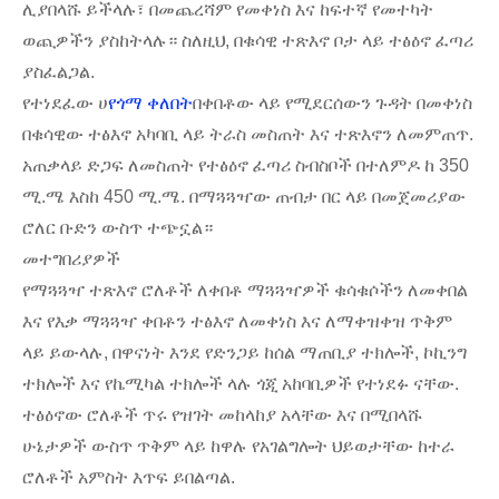
ሊያበላሹ ይችላሉ፣ በመጨረሻም የመቀነስ እና ከፍተኛ የመተካት
ወጪዎችን ያስከትላሉ። ስለዚህ, በቁሳዊ ተጽእኖ ቦታ ላይ ተፅዕኖ ፈጣሪ
ያስፈልጋል.
የተነደፈው ሀ
የጎማ ቀለበት
በቀበቶው ላይ የሚደርሰውን ጉዳት በመቀነስ
በቁሳዊው ተፅእኖ አካባቢ ላይ ትራስ መስጠት እና ተጽእኖን ለመምጠጥ.
አጠቃላይ ድጋፍ ለመስጠት የተፅዕኖ ፈጣሪ ስብስቦች በተለምዶ ከ 350
ሚ.ሜ እስከ 450 ሚ.ሜ. በማጓጓዣው ጠብታ በር ላይ በመጀመሪያው
ሮለር ቡድን ውስጥ ተጭኗል።
መተግበሪያዎች
የማጓጓዣ ተጽእኖ ሮለቶች ለቀበቶ ማጓጓዣዎች ቁሳቁሶችን ለመቀበል
እና የእቃ ማጓጓዣ ቀበቶን ተፅእኖ ለመቀነስ እና ለማቀዝቀዝ ጥቅም
ላይ ይውላሉ, በዋናነት እንደ የድንጋይ ከሰል ማጠቢያ ተክሎች, ኮኪንግ
ተክሎች እና የኬሚካል ተክሎች ላሉ ጎጂ አከባቢዎች የተነደፉ ናቸው.
ተፅዕኖው ሮለቶች ጥሩ የዝገት መከላከያ አላቸው እና በሚበላሹ
ሁኔታዎች ውስጥ ጥቅም ላይ ከዋሉ የአገልግሎት ህይወታቸው ከተራ
ሮለቶች አምስት እጥፍ ይበልጣል.