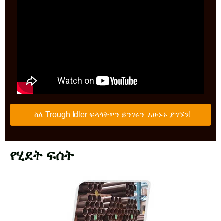
ስለ Trough Idler ፍላጎትዎን ይንገሩን .አሁኑኑ ያግኙን!
የሂደት ፍሰት