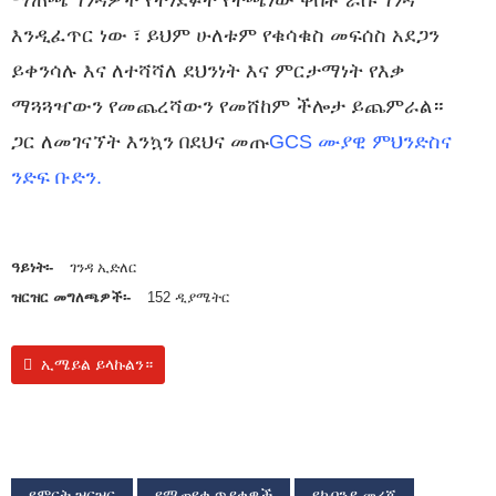
ማጠጫ ገንዳዎች የተነደፉት የተጫነው ቀበቶ ራሱ ገንዳ
እንዲፈጥር ነው ፣ ይህም ሁለቱም የቁሳቁስ መፍሰስ አደጋን
ይቀንሳሉ እና ለተሻሻለ ደህንነት እና ምርታማነት የእቃ
ማጓጓዣውን የመጨረሻውን የመሸከም ችሎታ ይጨምራል።
ጋር ለመገናኘት እንኳን በደህና መጡ
GCS ሙያዊ ምህንድስና
ንድፍ ቡድን
.
ዓይነት፡-
ገንዳ ኢድለር
ዝርዝር መግለጫዎች፡-
152 ዲያሜትር
ኢሜይል ይላኩልን።
የምርት ዝርዝር
የሚጠየቁ ጥያቄዎች
የኩባንያ መረጃ