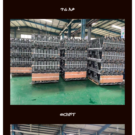
ጥሬ እቃ
ወርክሾፕ