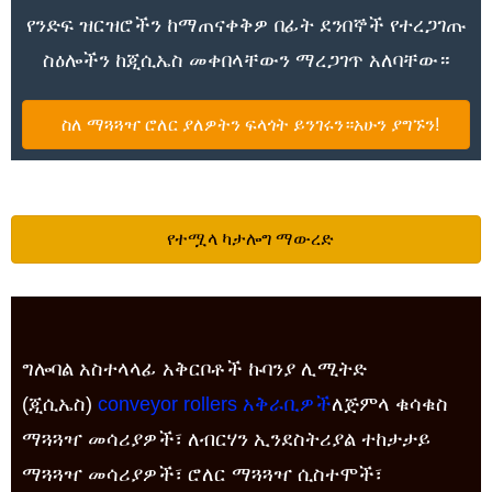
የንድፍ ዝርዝሮችን ከማጠናቀቅዎ በፊት ደንበኞች የተረጋገጡ
ስዕሎችን ከጂሲኤስ መቀበላቸውን ማረጋገጥ አለባቸው።
ስለ ማጓጓዣ ሮለር ያለዎትን ፍላጎት ይንገሩን።አሁን ያግኙን!
የተሟላ ካታሎግ ማውረድ
ግሎባል አስተላላፊ አቅርቦቶች ኩባንያ ሊሚትድ
(ጂሲኤስ)
conveyor rollers አቅራቢዎች
ለጅምላ ቁሳቁስ
ማጓጓዣ መሳሪያዎች፣ ለብርሃን ኢንደስትሪያል ተከታታይ
ማጓጓዣ መሳሪያዎች፣ ሮለር ማጓጓዣ ሲስተሞች፣