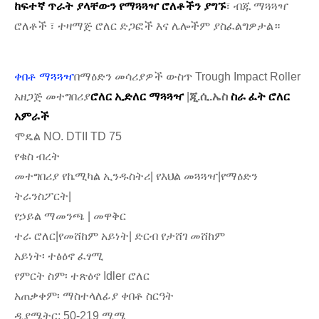
ከፍተኛ ጥራት ያላቸውን የማጓጓዣ ሮለቶችን ያግኙ
፣ ብጁ ማጓጓዣ
ሮለቶች ፣ ተዛማጅ ሮለር ድጋፎች እና ሌሎችም ያስፈልግዎታል።
ቀበቶ ማጓጓዣ
በማዕድን መሳሪያዎች ውስጥ Trough Impact Roller
አዘጋጅ መተግበሪያ
ሮለር ኢድለር ማጓጓዣ
|
ጂ.ሲ.ኤስ
ስራ ፈት ሮለር
አምራች
ሞዴል NO. DTII TD 75
የቁስ ብረት
መተግበሪያ የኬሚካል ኢንዱስትሪ| የእህል መጓጓዣ|የማዕድን
ትራንስፖርት|
የኃይል ማመንጫ | መዋቅር
ተራ ሮለር|የመሸከም አይነት| ድርብ የታሸገ መሸከም
አይነት፡ ተፅዕኖ ፈፃሚ
የምርት ስም፡ ተጽዕኖ Idler ሮለር
አጠቃቀም፡ ማስተላለፊያ ቀበቶ ስርዓት
ዲያሜትር: 50-219 ሚሜ