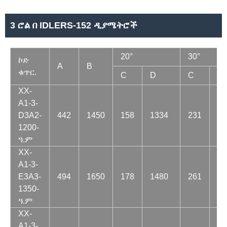
3 ሮል በ IDLERS-152 ዲያሜትሮች
20°
30°
ኮድ
A
B
ቁጥር.
C
D
C
D
XX-
A1-3-
D3A2-
442
1450
158
1334
231
12
1200-
ዓ.ም
XX-
A1-3-
E3A3-
494
1650
178
1480
261
14
1350-
ዓ.ም
XX-
A1-3-