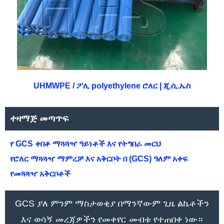
UHMWPE / ፖሊ polyethylene ሮለር | ጂ.ሲ.ኤስ
ተዛማጅ መጣጥፍ
የ GCS ቀበቶ ማጓጓዣ ዓይነቶች እና የትግበራ መርህ
የሮለር ማጓጓዣ ማምረቻ እና አቅርቦት በ (GCS) ዓለም አቀፍ
የመጓጓዣ አቅርቦቶች
GCS ያለ ምንም ማስታወቂያ በማንኛውም ጊዜ ልኬቶችን
እና ወሳኝ መረጃዎችን የመቀየር መብቱ የተጠበቀ ነው።