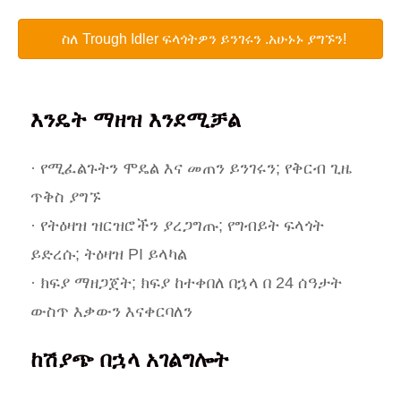
ስለ Trough Idler ፍላጎትዎን ይንገሩን .አሁኑኑ ያግኙን!
እንዴት ማዘዝ እንደሚቻል
· የሚፈልጉትን ሞዴል እና መጠን ይንገሩን; የቅርብ ጊዜ
ጥቅስ ያግኙ
· የትዕዛዝ ዝርዝሮችን ያረጋግጡ; የግብይት ፍላጎት
ይድረሱ; ትዕዛዝ PI ይላካል
· ክፍያ ማዘጋጀት; ክፍያ ከተቀበለ በኋላ በ 24 ሰዓታት
ውስጥ እቃውን እናቀርባለን
ከሽያጭ በኋላ አገልግሎት