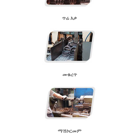
ጥሬ እቃ
መቁረጥ
ማሽኮርመም