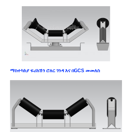
ማስተካከያ ፍሪክሽን ሮለር ገንዳ እና በGCS መመለስ