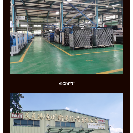
ወርክሾፕ