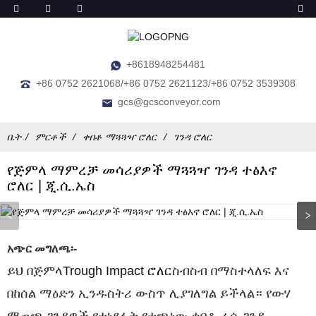
+8618948254481
+86 0752 2621068/+86 0752 2621123/+86 0752 3539308
gcs@gcsconveyor.com
ቤት
ምርቶች
ቀበቶ ማጓጓዣ ሮለር
ገንዳ ሮለር
የጅምላ ማምረቻ መሳሪያዎች ማጓጓዣ ገንዳ ተፅእኖ
ሮለር | ጂ.ሲ.ኤስ
አጭር መግለጫ፡-
ይህ በጅምላ
Trough Impact ሮለር
ስብስብ በማስተላለፍ እና
በከሰል ማዕድን ኢንዱስትሪ ውስጥ ሊያገለግል ይችላል። የውሃ