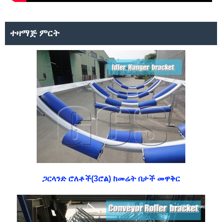
ተዛማጅ ምርት
ጋርላንድ ሮለቶች(3ሮል) ከመሬት በታች መዋቅር