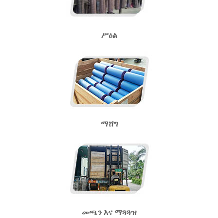
ሥዕል
ማሸግ
መጫን እና ማጓጓዝ