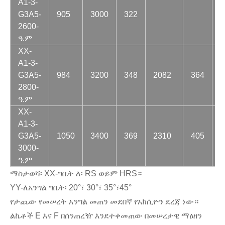
A1-3-
G3A5-
905
3000
322
2600-
ዓ.ም
XX-
A1-3-
በ
G3A5-
984
3200
348
2082
364
ዓ
2800-
ዓ.ም
XX-
A1-3-
G3A5-
1050
3400
369
2310
405
2
3000-
ዓ.ም
ማስታወሻ፡ XX-ግቤት ለ፡ RS ወይም HRS።
YY-ለአንግል ግቤት፡ 20°፣ 30°፣ 35°፣45°
የታጨው የመሠረት አንግል መጠን መደበኛ የአክሲዮን ደረጃ ነው።
ልኬቶች E እና F በሰንጠረዥ እንደተቀመጠው በመሠረታዊ ማዕዘን