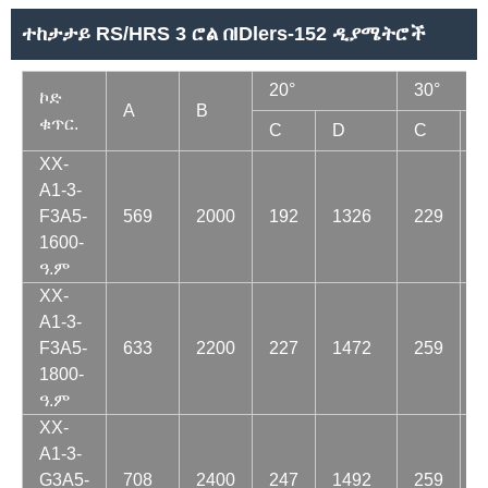
ተከታታይ RS/HRS 3 ሮል በIDlers-152 ዲያሜትሮች
20°
30°
ኮድ
A
B
ቁጥር.
C
D
C
XX-
A1-3-
F3A5-
569
2000
192
1326
229
1
1600-
ዓ.ም
XX-
A1-3-
F3A5-
633
2200
227
1472
259
1
1800-
ዓ.ም
XX-
A1-3-
G3A5-
708
2400
247
1492
259
1