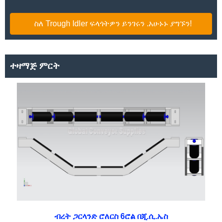
ስለ Trough Idler ፍላጎትዎን ይንገሩን .አሁኑኑ ያግኙን!
ተዛማጅ ምርት
ብረት ጋርላንድ ሮለርስ 6ሮል በጂ.ሲ.ኤስ