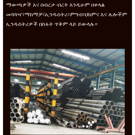
ማውጫዎች እና በብረታ ብረት እንዲሁም በቀላል
መጓጓዣ፣ማከማቻ፣ኢንዱስትሪ፣ምግብ፣ህክምና እና ሌሎችም
ኢንዱስትሪዎች በስፋት ጥቅም ላይ ይውላሉ።