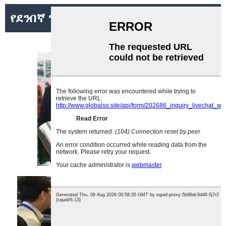
የደንበኛ ግንኙነት