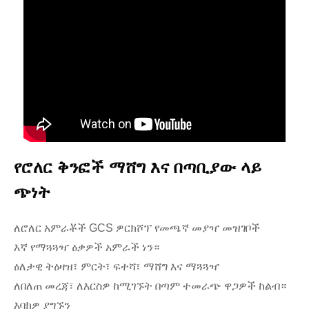
የሮለር ቅንፎች ማሸግ እና በጣቢያው ላይ
ጭነት
ለሮለር አምራቾች GCS ዎርክሾፕ የመጫኛ መያዣ መዝገቦች
እኛ የማጓጓዣ ዕቃዎች አምራች ነን።
ዕለታዊ ትዕዛዝ፣ ምርት፣ ፍተሻ፣ ማሸግ እና ማጓጓዣ
ለበለጠ መረጃ፣ ለእርስዎ ከሚገኙት በጣም ተመራጭ ዋጋዎች ከልብ።
እባክዎ ያግኙን