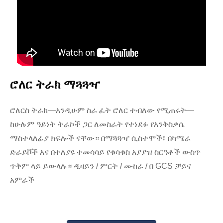
ሮለር ትራክ ማጓጓዣ
ሮለርስ ትራክ—እንዲሁም ስራ ፈት ሮለር ተብለው የሚጠሩት—
ከሁሉም ዓይነት ትራኮች ጋር ለመስራት የተነደፉ የእንቅስቃሴ
ማስተላለፊያ ክፍሎች ናቸው። በማጓጓዣ ሲስተሞች፣ በካሜራ
ድራይቮች እና በተለያዩ ተመሳሳይ የቁሳቁስ አያያዝ ስርዓቶች ውስጥ
ጥቅም ላይ ይውላሉ። ዲዛይን / ምርት / ሙከራ / በ GCS ቻይና
አምራች