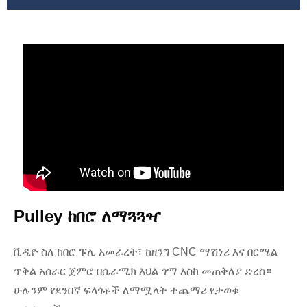
Pulley ከበሮ ለማጓጓዣ
ቪዲዮ ስለ ከበሮ ፑሊ አመራረት፣ ከዘንግ CNC ማሽነሪ እና በርሜል
ጥቅል አሰራር ጀምሮ በሴራሚክ እህል ጎማ እስከ መጠቅለያ ድረስ።
ሁሉንም የደንበኛ ፍላጎቶች ለማሟላት ተጨማሪ የታወቁ