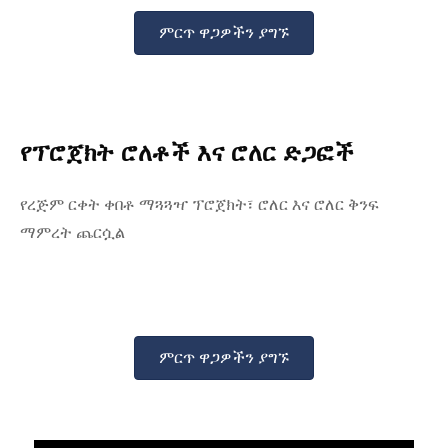
ምርጥ ዋጋዎችን ያግኙ
የፕሮጀክት ሮለቶች እና ሮለር ድጋፎች
የረጅም ርቀት ቀበቶ ማጓጓዣ ፕሮጀክት፣ ሮለር እና ሮለር ቅንፍ
ማምረት ጨርሷል
ምርጥ ዋጋዎችን ያግኙ