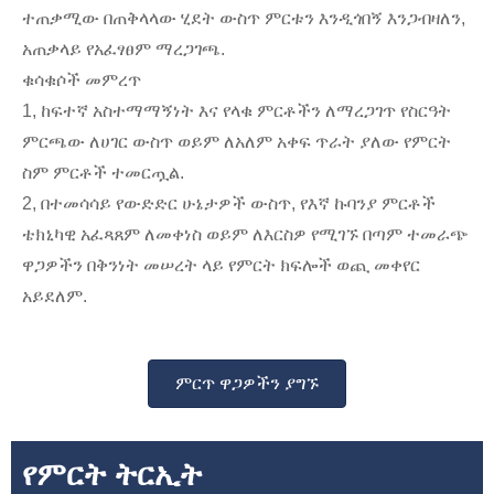
ተጠቃሚው በጠቅላላው ሂደት ውስጥ ምርቱን እንዲጎበኝ እንጋብዛለን,
አጠቃላይ የአፈፃፀም ማረጋገጫ.
ቁሳቁሶች መምረጥ
1, ከፍተኛ አስተማማኝነት እና የላቁ ምርቶችን ለማረጋገጥ የስርዓት
ምርጫው ለሀገር ውስጥ ወይም ለአለም አቀፍ ጥራት ያለው የምርት
ስም ምርቶች ተመርጧል.
2, በተመሳሳይ የውድድር ሁኔታዎች ውስጥ, የእኛ ኩባንያ ምርቶች
ቴክኒካዊ አፈጻጸም ለመቀነስ ወይም ለእርስዎ የሚገኙ በጣም ተመራጭ
ዋጋዎችን በቅንነት መሠረት ላይ የምርት ክፍሎች ወጪ መቀየር
አይደለም.
ምርጥ ዋጋዎችን ያግኙ
የምርት ትርኢት