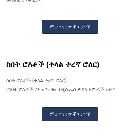
መንደፍ እንችላለን.
ምርጥ ዋጋዎችን ያግኙ
ስበት ሮለቶች (ቀላል ተረኛ ሮለር)
ስበት ሮለቶች (ቀላል ተረኛ ሮለር)
የስበት ሮለቶች የተጠናቀቁት በጂሲኤስ ቻይና አምራች ነው።
ምርጥ ዋጋዎችን ያግኙ