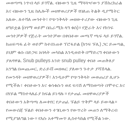
መወጣጫ ነጥብ ላይ ይገኛል. ብዙውን ጊዜ ማጓጓዣውን ያሽከረክራል
እና ብዙውን ጊዜ ከሌሎች መዘዋወሪያዎች የበለጠ ትልቅ ዲያሜትር
አለው. ለተሻለ መጎተት፣ የጭንቅላት መዘውተሪያው ብዙውን ጊዜ
ዘግይቷል (በጎማ ወይም በሴራሚክ ላግ ቁስ)። የጅራት እና የክንፍ
መጎተቻዎች የጅራት መጎተቻው በቀበቶው መጫኛ ጫፍ ላይ ይገኛል.
ከጠፍጣፋ ፊት ወይም ከተሰነጠቀ ፕሮፋይል (ክንፍ ፑሊ) ጋር ይመጣል,
ይህም ቁሱ በድጋፍ አባላት መካከል እንዲወድቅ በማድረግ ቀበቶውን
ያጸዳዋል. Snub pulleys አንድ snub pulley ቀበቶ መጠቅለያ
አንግል በመጨመር, ድራይቭ መዘዉር ያለውን ጉተታ ያሻሽላል.
የመንዳት መዘዋወሪያዎች፣ እንዲሁም የጭንቅላት መወጠሪያ ሊሆኑ
የሚችሉ፣ ቀበቶውን እና ቁሳቁሱን ወደ ፍሳሽ ለማስወጣት በሞተር እና
በሃይል ማስተላለፊያ ክፍል ይነዳሉ። የታጠፈ መዘዋወሪያዎች
ቀበቶውን አቅጣጫ ለመቀየር የታጠፈ ፑልይ ጥቅም ላይ ይውላል።
የመውሰጃ ፑልይ ቀበቶውን ተገቢውን የውጥረት መጠን ለማቅረብ
የሚያገለግል ነው። የእሱ አቀማመጥ ሊስተካከል የሚችል ነው.