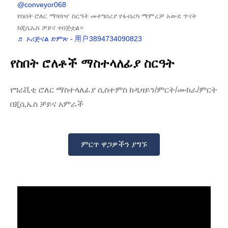
@conveyor068
የስበት ሮለር ማጓጓዣ ስርዓት መተግበሪያ የፋብሪካ ማምረቻ አውደ ጥናት
ከጂሲኤስ ቻይና ተበጅቷል።
♬ ኦሪጅናል ድምጽ - 用户3894734090823
የስበት ሮለቶች ማስተላለፊያ ስርዓት
የግራቪቲ ሮለር ማስተላለፊያ ሲስተምስ ከዲዛይን/ምርት/ሙከራ/ምርት
በጂሲኤስ ቻይና አምራች
ምርጥ ዋጋዎችን ያግኙ