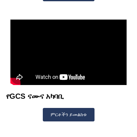
የGCS ናሙና አካባቢ
ምርቶችን ይመልከቱ