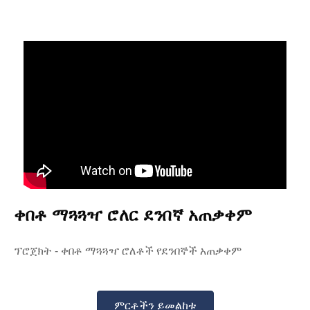
ቀበቶ ማጓጓዣ ሮለር ደንበኛ አጠቃቀም
ፕሮጀክት - ቀበቶ ማጓጓዣ ሮለቶች የደንበኞች አጠቃቀም
ምርቶችን ይመልከቱ