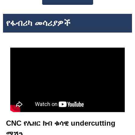
የፋብሪካ መሳሪያዎች
CNC የሌዘር ክብ ቁሳዊ undercutting
ማሽን