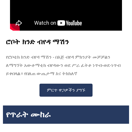
ሮቦት ክንድ ብየዳ ማሽን
የሮቦቲክ ክንድ ብየዳ ማሽን - በእጅ ብየዳ ምክንያት መቻቻልን
ለማግኘት አውቶማቲክ ብየዳውን ወደ ሥራ ፈትቶ ነጥብ-ወደ-ነጥብ
ይቀበላል። የበለጠ ውጤታማ እና ትክክለኛ
ምርጥ ዋጋዎችን ያግኙ
የጥራት ሙከራ