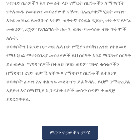
ጉድጓድ ስራዎችን እና የመሬት ላይ የምርት ስርዓቶችን ለማገናኘት
የተለመዱ የመጓጓዣ መሳሪያዎች ናቸው. በአጠቃቀም ሂደት ውስጥ
እንደ ጠንካራ የመጓጓዣ አቅም, ዝቅተኛ የኃይል ፍጆታ, ዝቅተኛ የሥራ
መቋቋም, ረጅም የአገልግሎት ዘመን, ወዘተ የመሳሰሉ ብዙ ጥቅሞች
አሉት.
ቁሳቁሶችን ከአንድ ቦታ ወደ ሌላ ቦታ የሚያንቀሳቅስ አንድ የተለመደ
የሜካኒካል ማቀነባበሪያ መሳሪያዎች ይህ ስርዓት እንደ ማጓጓዣ ስርዓት
ይታወቃል. ማጓጓዣዎች በተለይ ከባድ ወይም ግዙፍ ቁሳቁሶችን
በማጓጓዝ ረገድ ጠቃሚ ናቸው። የማጓጓዣ ስርዓቶች ለተለያዩ
ቁሳቁሶች ፈጣን እና ቀልጣፋ መጓጓዣን ይፈቅዳሉ, ይህም በማቴሪያል
አያያዝ እና በማሸጊያ ኢንዱስትሪዎች ውስጥ በጣም ተወዳጅ
ያደርጋቸዋል.
ምርጥ ዋጋዎችን ያግኙ