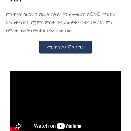
የማጓጓዣ ስርዓቱን የክፈፍ ክፍሎችን ለመቁረጥ የ CNC ማሽኑን
እንጠቀማለን, የጅምላ ምርት ጥሩ አጠቃቀም: ፍጥነት / አቅም /
የምርት ጥራት በትክክል የተረጋገጠ ነው.
ምርጥ ዋጋዎችን ያግኙ