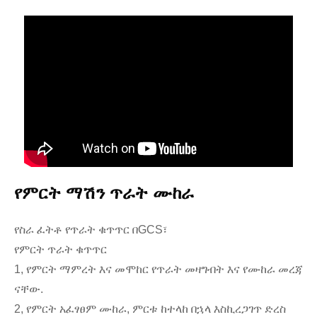
የምርት ማሽን ጥራት ሙከራ
የስራ ፈትቶ የጥራት ቁጥጥር በGCS፣
የምርት ጥራት ቁጥጥር
1, የምርት ማምረት እና መሞከር የጥራት መዛግብት እና የሙከራ መረጃ
ናቸው.
2, የምርት አፈፃፀም ሙከራ, ምርቱ ከተላከ በኋላ እስኪረጋገጥ ድረስ