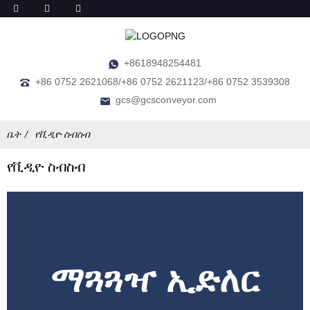
+8618948254481
+86 0752 2621068/+86 0752 2621123/+86 0752 3539308
gcs@gcsconveyor.com
ቤት
የቪዲዮ ስብስብ
የቪዲዮ ስብስብ
ማጓጓዣ ኢድለር