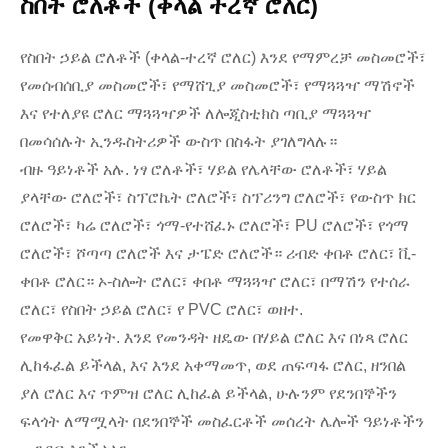
ስበት ሮለቶች (ቀላል ተረኛ ሮለር)
የስበት ኃይል ሮለቶች (ቀላል-ተረኛ ሮለር) እንደ የማምረቻ መስመሮች፣
የመሰብሰቢያ መስመሮች፣ የማሸጊያ መስመሮች፣ የማጓጓዣ ማሽኖች
እና የተለያዩ ሮለር ማጓጓዣዎች ለሎጂስቲክስ ጣቢያ ማጓጓዣ
በመሳሰሉት ኢንዱስትሪዎች ውስጥ በስፋት ያገለግላሉ።
ብዙ ዓይነቶች አሉ. ነፃ ሮለቶች፣ ሃይል የሌላቸው ሮለቶች፣ ሃይል
ያላቸው ሮለሮች፣ ስፕሮኬት ሮለሮች፣ ስፕሪንግ ሮለሮች፣ የውስጥ ክር
ሮለሮች፣ ካሬ ሮለሮች፣ ጎማ-የተሸፈኑ ሮለሮች፣ PU ሮለሮች፣ የጎማ
ሮለሮች፣ ሾጣጣ ሮለሮች እና ታፔድ ሮለሮች። ሪብድ ቀበቶ ሮለር፣ ቪ-
ቀበቶ ሮለር። ኦ-ስሎት ሮለር፣ ቀበቶ ማጓጓዣ ሮለር፣ በማሽን የተሰራ
ሮለር፣ የስበት ኃይል ሮለር፣ የ PVC ሮለር፣ ወዘተ.
የመዋቅር አይነት. እንደ የመንዳት ዘዴው በሃይል ሮለር እና በነጻ ሮለር
ሊከፋፈል ይችላል, እና እንደ አቀማመጥ, ወደ ጠፍጣፋ ሮለር, ዘንበል
ያለ ሮለር እና ጥምዝ ሮለር ሊከፈል ይችላል, ሁሉንም የደንበኞችን
ፍላጎት ለማሟላት በደንበኞች መስፈርቶች መሰረት ሌሎች ዓይነቶችን