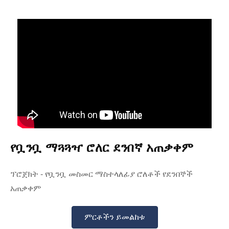
የቧንቧ ማጓጓዣ ሮለር ደንበኛ አጠቃቀም
ፕሮጀክት - የቧንቧ መስመር ማስተላለፊያ ሮለቶች የደንበኞች
አጠቃቀም
ምርቶችን ይመልከቱ