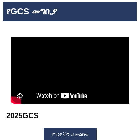
የGCS መግቢያ
2025GCS
ምርቶችን ይመልከቱ