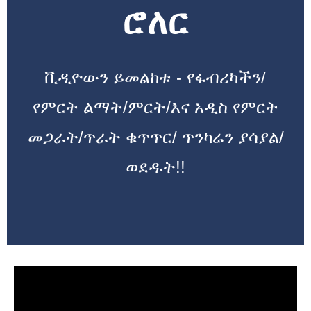
ሮለር
ቪዲዮውን ይመልከቱ - የፋብሪካችን/
የምርት ልማት/ምርት/እና አዲስ የምርት
መጋራት/ጥራት ቁጥጥር/ ጥንካሬን ያሳያል/
ወደዱት!!