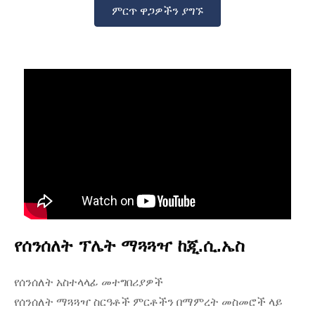
ምርጥ ዋጋዎችን ያግኙ
የሰንሰለት ፕሌት ማጓጓዣ ከጂ.ሲ.ኤስ
የሰንሰለት አስተላላፊ መተግበሪያዎች
የሰንሰለት ማጓጓዣ ስርዓቶች ምርቶችን በማምረት መስመሮች ላይ