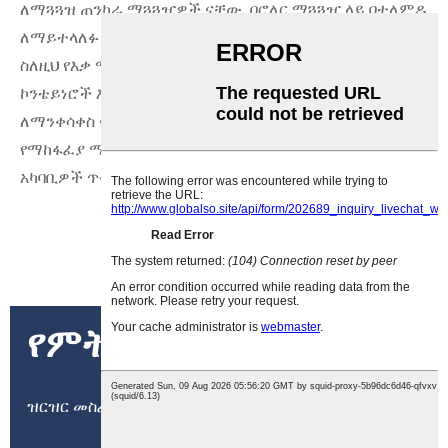
ለማጓጓዝ ጠንካራ ማጓጓዣዎች ናቸው. በሮለር ማጓጓዣ ላይ በተለምዶ
ለማይተላለፉ ለብዙ እቃዎች ተስማሚ ናቸው. ዓይነተኛ አጠቃቀሞች
ስለዚህ የእቃ ማስቀመጫዎች፣ መደርደሪያዎች፣ የእንጨት ኢንዱስትሪ
ኮንቴይነሮች እና ጠንካራ የታችኛው ወለል ላለው ማንኛውም ምርት
ለማንቀሳቀስ ናቸው። መጋዘኖችን፣ አውቶሞቲቭ እፅዋትን እና
የማከፋፈያ ማዕከሎችን ጨምሮ በብዙ የኢንዱስትሪ እና የንግድ
አካባቢዎች ጥቅም ላይ ይውላሉ
ምርጥ ዋጋዎችን ያግኙ
የምትፈልገውን አላገኘህም?
ዝርዝር መስፈርቶችዎን ብቻ ይንገሩን. በጣም ጥሩው ቅናሽ ይቀርባል.