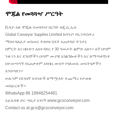
ሞጁል የመጓጓዣ ሥርዓት
ቪዲዮ ስለ ሞጁሉ የመጓጓዣ ስርዓት ከጂ.ሲ.ኤስ
Global Conveyor Supplies Limited ኩባንያ፡ የኢንዱስትሪ
ማስተላለፊያ መስመር ትዕዛዝ ሂደት አጠቃላይ ትንታኔ
በምርት እና በቡድን አስተዳደር የ 30 ዓመታት ልምድ አለን። እኛ በጣም
ንቁ ነን እና ደንበኞችን በጣም ሙያዊ አገልግሎቶችን እና ለማጣቀሻነት
በተመጣጣኝ የአጠቃቀም አካባቢ ውስጥ የጎለመሱ መፍትሄዎችን
እንሰጣለን።
ሁሉንም የደንበኛ ፍላጎቶች ለማሟላት ተጨማሪ የታወቁ
መስፈርቶች።
WhatsApp 86 18948254481
ኦፊሴላዊ ድር ጣቢያ አገናኝ www.gcsconveyor.com
Contact us at gcs@gcsconveyor.com