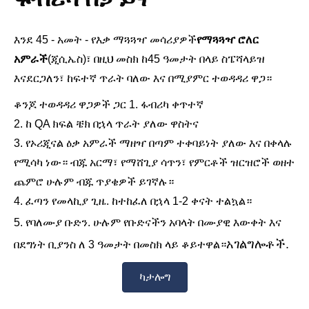
እንደ 45 - አመት - የእቃ ማጓጓዣ መሳሪያዎች
የማጓጓዣ ሮለር
አምራች
(ጂሲኤስ)፣ በዚህ መስክ ከ45 ዓመታት በላይ ስፔሻላይዝ
እናደርጋለን፣ ከፍተኛ ጥራት ባለው እና በሚያምር ተወዳዳሪ ዋጋ።
ቆንጆ ተወዳዳሪ ዋጋዎች ጋር 1. ፋብሪካ ቀጥተኛ
2. ከ QA ክፍል ቼክ በኋላ ጥራት ያለው ዋስትና
3. የኦሪጂናል ዕቃ አምራች ማዘዣ በጣም ተቀባይነት ያለው እና በቀላሉ
የሚሳካ ነው። ብጁ አርማ፣ የማሸጊያ ሳጥን፣ የምርቶች ዝርዝሮች ወዘተ
ጨምሮ ሁሉም ብጁ ጥያቄዎች ይገኛሉ።
4. ፈጣን የመላኪያ ጊዜ. ከተከፈለ በኋላ 1-2 ቀናት ተልኳል።
5. የባለሙያ ቡድን. ሁሉም የቡድናችን አባላት በሙያዊ እውቀት እና
አገልግሎቶች.
በደግነት ቢያንስ ለ 3 ዓመታት በመስክ ላይ ቆይተዋል።
ካታሎግ