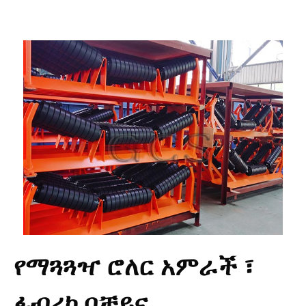
የማጓጓዣ ሮለር አምራች ፣
ፋብሪካ በቻይና