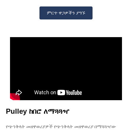
ምርጥ ዋጋዎችን ያግኙ
Pulley ከበሮ ለማጓጓዣ
የጭንቅላት መዘዋወሪያዎች የጭንቅላት መዘዋወሪያ በማጓጓዣው