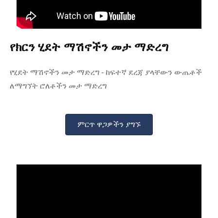
የክርን ሂደት ማሽኖችን መታ ማድረግ
የሂደት ማሽኖችን መታ ማድረግ - ከፍተኛ ደረጃ ያላቸውን ውጤቶች
ለማግኘት ሮለቶችን መታ ማድረግ
ምርጥ ዋጋዎችን ያግኙ