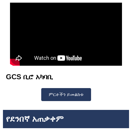
GCS ቢሮ አካባቢ
ምርቶችን ይመልከቱ
የደንበኛ አጠቃቀም