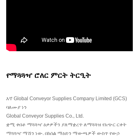
የማጓጓዣ ሮለር ምርት ትርዒት
እኛ Global Conveyor Supplies Company Limited (GCS)
ባለሙያ ነን
Global Conveyor Supplies Co., Ltd.
ቋሚ ቀበቶ ማጓጓዣ ዕቃዎችን ያለማቋረጥ ለማጓጓዝ የአጭር ርቀት
ማጓጓዣ ማሽን ነው. በከሰል ማዕድን ማውጫዎች ውስጥ የውኃ