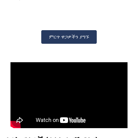
ምርጥ ዋጋዎችን ያግኙ