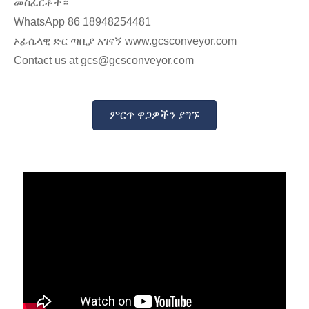
መስፈርቶች።
WhatsApp 86 18948254481
ኦፊሴላዊ ድር ጣቢያ አገናኝ www.gcsconveyor.com
Contact us at gcs@gcsconveyor.com
ምርጥ ዋጋዎችን ያግኙ