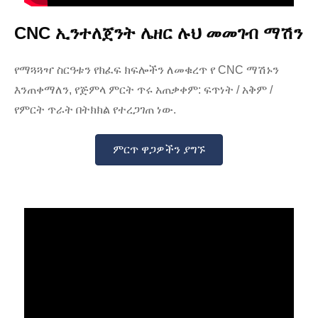
CNC ኢንተለጀንት ሌዘር ሉህ መመገብ ማሽን
የማጓጓዣ ስርዓቱን የክፈፍ ክፍሎችን ለመቁረጥ የ CNC ማሽኑን
እንጠቀማለን, የጅምላ ምርት ጥሩ አጠቃቀም: ፍጥነት / አቅም /
የምርት ጥራት በትክክል የተረጋገጠ ነው.
ምርጥ ዋጋዎችን ያግኙ